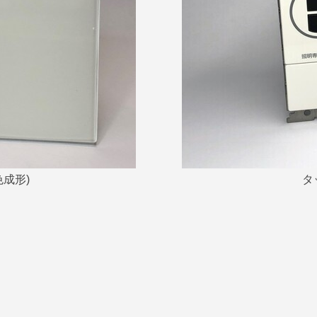
成形)
タ